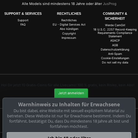
Alle Models sind mindestens 18 Jahre oder älter
JusProg
SUPPORT & SERVICES
RECHTLICHES
COMMUNITY &
SICHERHEIT
Support
Rechtliches
FAQ
EU - Digital Services Act
Werde CamGirl
Abo kündigen
18 U.S.C. 2257 Record-Keeping
Requirements Compliance
Copyright
Statement
Impressum
ASACP
AGB
Datenschutzerklärung
Anti-Spam
Cookie-Einstellungen
Do not sell my data
Hol Dir jetzt 10 Gratis-Coins für alle Livecams! 100 % gratis, kein Risiko, kein Abo!
Jetzt anmelden
Warnhinweis zu Inhalten für Erwachsene
Du bist dabei, eine Website mit sexuell explizitem Material zu
betreten. Diese Website ist nur für Erwachsene bestimmt. Indem Du
fortfährst, bestätigst Du, dass Du mindestens 18 Jahre alt bist und
Beschwerden und Entfernung von Inhalten
fortfahren möchtest.